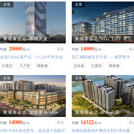
在售
在售
柬埔寨金边-摩根大厦
柬埔寨金边-Star City 星汇
20000
14000
城
金边
金
均价
元/㎡
均价
元/㎡
金边CBD公寓产品，53-220平米灵动
星汇城踞城市主干道——俄罗斯大
户型。抢占金边优质物业。金边CBD
道，毗邻国际机场、高架桥入口，规
位置好
大户型
精装修
总价低
位置好
精装修
城央作品，大楼总高度210米46层，31
划中的国际先进AGT交通干线在侧，
投资房
层为5.A商务办公层， 8层复式空中别
享金边核心繁华，出行便利，投资前
在售
在售
墅，3层会所内部搭配12米艺术挑高双
景空前。
大堂配置。15部进口高速电梯
柬埔寨金边-金边壹号 One
柬埔寨金边-岭南花园
14000
14322
Park
金边
金
均价
元/㎡
均价
元/㎡
ONE PARK金边壹号，金边首个花园式
岭南花园是由中柬合生耗巨资兴建，