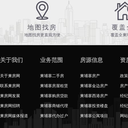
地图找房
覆盖
地图找房更直观方便
覆盖全柬
关于我们
业务范围
房源信息
资
关于柬房网
柬埔寨二手房
柬埔寨房产
政策
联系柬房网
柬埔寨房屋租赁
柬埔寨金边房产
房产
柬房网发展
柬埔寨购房贷款
柬埔寨西港房产
经纪
柬房网招聘
柬埔寨商铺代理
柬埔寨投资楼盘
经纪
柬房网媒体报道
柬埔寨代办过户
柬埔寨公寓项目
网站