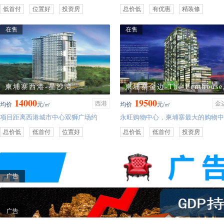
社区，集合居住、生态商务、教育、
以国际一流的建筑标准，打造金边全
低首付
位置好
投资房
总价低
有优惠
精装修
服务式酒店、体验式购物街为一体的
新宜居花园式新城，为金边那带来了
投资房
综合性国际社区。兼具购物、娱乐、
全新的生活方式。并融合国际领先的
在售
在售
餐饮、居家、旅游、文化体验等不同
规划理念，营造金边首屈一指的城央
功能配套，首创金边国际级一站式都
花园居住环境。
会生活圈。
柬埔寨西港-星沙湾
柬埔寨金边-The Penthouse
14000
19500
Residence
西港
金
均价
元/㎡
均价
元/㎡
项目距离西港城市中心双狮广场约
永旺购物中心，柬埔寨最大的购物中
1000米，地段及位置极佳！
心；索菲特酒店，位于金边市最受欢
总价低
低首付
位置好
总价低
低首付
投资房
迎的地区之一，托尔巴萨克。
大户型
广告
广告