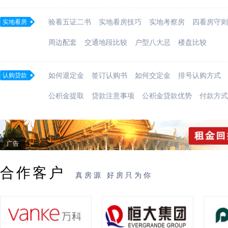
实地看房
验看五证二书
实地看房技巧
实地考察房
四看房守则
周边配套
交通地段比较
户型八大忌
楼盘比较
认购贷款
如何退定金
签订认购书
如何交定金
排号认购方式
公积金提取
贷款注意事项
公积金贷款优势
付款方式
广告
合作客户
真房源 好房只为你