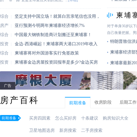
的“一带一路”更是全球重点关切的焦点。...
[详细]
柬埔
综合
坚定支持中国立场！就算白宫亲笔信也没用，
读！
新闻
房产
亚行预测今明两年柬埔寨经济增长7%
对于单身30岁以
自己衡量把握。男同
快讯
综合
中国最大钢铁制造商计划搬迁至柬埔寨！
特朗普致信洪
新闻
投资
金边-西港崛起！柬埔寨两大港口2019年收入
柬埔寨经济部
指南
综合
柬埔寨将对外国游客实行免签政策
新闻
投资
柬埔寨金边房屋投资回报率是多少?金边买房
柬埔寨最新2
指南
广告
房产百科
收房阶段
后期工作
前期准备
前期准备
买房四因素
怎么买好房
十条建议
购房知识大全
卫星地图选房
新房搜索
二手房搜索