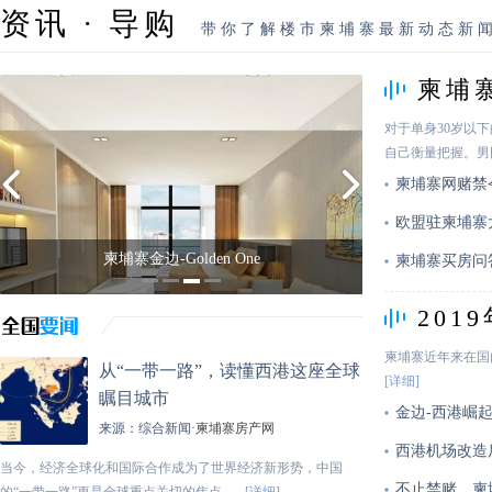
资讯 · 导购
带你了解楼市柬埔寨最新动态新
柬埔
读！
对于单身30岁以
自己衡量把握。男
柬埔寨网赌禁
欧盟驻柬埔寨
柬埔寨金边-紫晶壹号
柬埔寨买房问
20
柬埔寨近年来在国
从“一带一路”，读懂西港这座全球
[详细]
瞩目城市
金边-西港崛起
来源：
综合新闻
·柬埔寨房产网
西港机场改造
当今，经济全球化和国际合作成为了世界经济新形势，中国
不止禁赌，柬