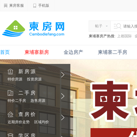
柬房客服
手机版
帖子
柬埔寨房产热搜:
上都国际
首页
柬埔寨新房
金边房产
柬埔寨二手房
新房源
特价房源
投资房源
二手房
特价二手房
急售房源
查房价
近期房价走势
区域均价
学区房