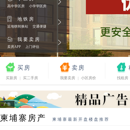
高中学区房
小学学区房
地铁房
近地铁转换站
交通便捷
我要卖房
卖房APP
上门评估
买房
卖房
买新房
买二手房
我要卖房
小区房价
找租房
|
|
广告
柬埔寨房产
柬埔寨最新开盘楼盘推荐