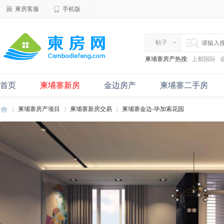
柬房客服
手机版
帖子
柬埔寨房产热搜:
上都国际
首页
柬埔寨新房
金边房产
柬埔寨二手房
柬埔寨房产项目
柬埔寨新房交易
柬埔寨金边-毕加索花园
柬
›
›
›