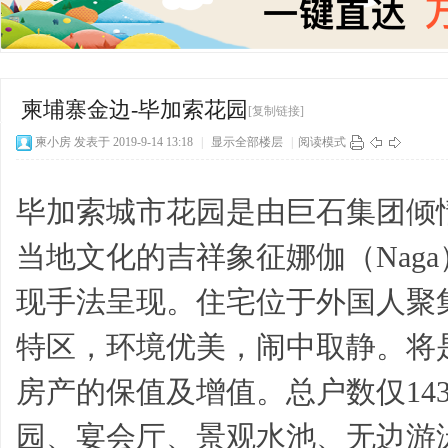
柬埔寨金边-毕加索花园
[复制链接]
柬小房
发表于 2019-9-14 13:18
|
显示全部楼层
|
阅读模式
毕加索城市花园是由巨石集团倾
当地文化的吉祥象征娜伽（Nag
现手法呈现。住宅位于外国人聚集
特区，环境优美，闹中取静。将
房产的保值及增值。总户数仅14
园、宴会厅、景观水池、无边游