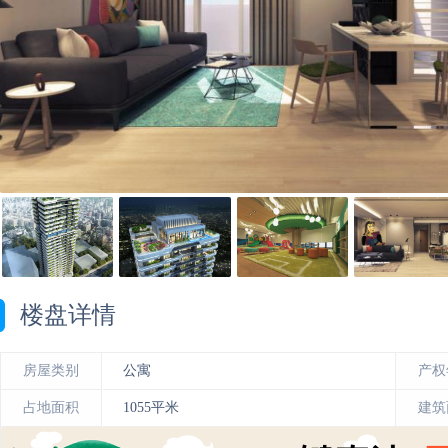
房
网
楼盘详情
房屋类别
公寓
产权
占地面积
1055平米
建筑