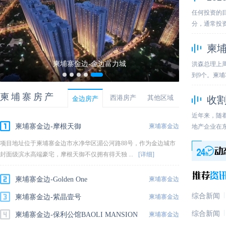
任何投资的
分，通常投资
房
柬
柬埔寨金边-金边富力城
洪森总理上
到9个。柬埔
柬埔寨房产
西港房产
其他区域
收割
金边房产
近年来，随
柬埔寨金边-摩根天御
柬埔寨金边
地产企业在
网
项目地址位于柬埔寨金边市水净华区湄公河路88号，作为金边城市
封面级滨水高端豪宅，摩根天御不仅拥有得天独 ...
[详细]
柬埔寨金边-Golden One
柬埔寨金边
综合新闻
柬埔寨金边-紫晶壹号
柬埔寨金边
综合新闻
柬埔寨金边-保利公馆BAOLI MANSION
柬埔寨金边