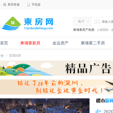
柬房客服
手机版
帖子
柬埔寨房产热搜:
上都国际
首页
柬埔寨新房
金边房产
柬埔寨二手房
交流社区
柬
»
20