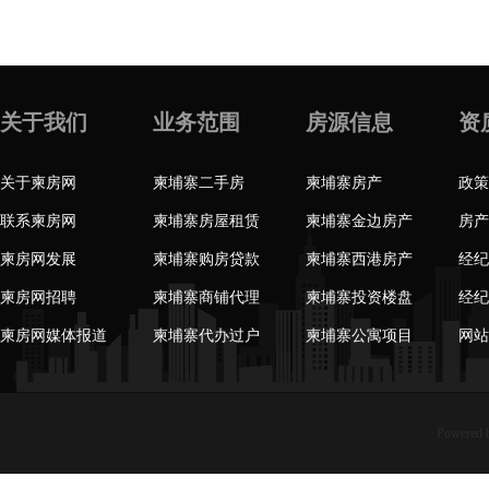
关于我们
业务范围
房源信息
资
关于柬房网
柬埔寨二手房
柬埔寨房产
政策
联系柬房网
柬埔寨房屋租赁
柬埔寨金边房产
房产
柬房网发展
柬埔寨购房贷款
柬埔寨西港房产
经纪
柬房网招聘
柬埔寨商铺代理
柬埔寨投资楼盘
经纪
柬房网媒体报道
柬埔寨代办过户
柬埔寨公寓项目
网站
Powered 